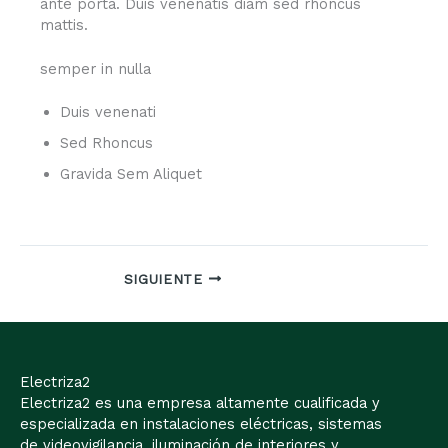
ante porta. Duis venenatis diam sed rhoncus
mattis.
semper in nulla
Duis venenati
Sed Rhoncus
Gravida Sem Aliquet
SIGUIENTE
Electriza2
Electriza2 es una empresa altamente cualificada y
especializada en instalaciones eléctricas, sistemas
de videovigilancia, iluminación de interiores y