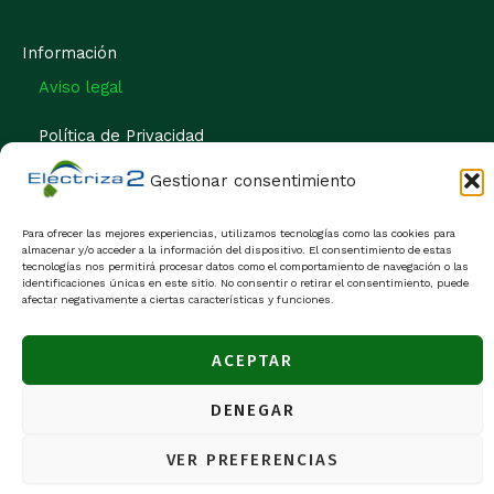
Información
Aviso legal
Política de Privacidad
Gestionar consentimiento
Política de cookies
Para ofrecer las mejores experiencias, utilizamos tecnologías como las cookies para
almacenar y/o acceder a la información del dispositivo. El consentimiento de estas
tecnologías nos permitirá procesar datos como el comportamiento de navegación o las
© [year] Electriza2. Todos los derechos reservados.
identificaciones únicas en este sitio. No consentir o retirar el consentimiento, puede
afectar negativamente a ciertas características y funciones.
Diseño web:
ACEPTAR
DENEGAR
VER PREFERENCIAS